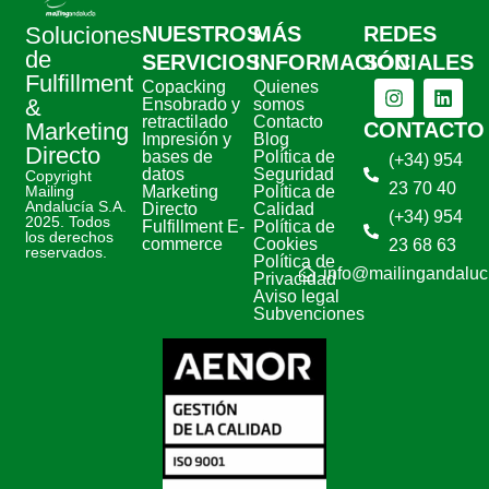
Soluciones
NUESTROS
MÁS
REDES
de
SERVICIOS
INFORMACIÓN
SOCIALES
Fulfillment
Copacking
Quienes
&
Ensobrado y
somos
retractilado
Contacto
Marketing
CONTACTO
Impresión y
Blog
Directo
bases de
Política de
(+34) 954
datos
Seguridad
Copyright
23 70 40
Mailing
Marketing
Política de
Andalucía S.A.
Directo
Calidad
(+34) 954
2025. Todos
Fulfillment E-
Política de
los derechos
commerce
Cookies
23 68 63
reservados.
Política de
info@mailingandaluc
Privacidad
Aviso legal
Subvenciones